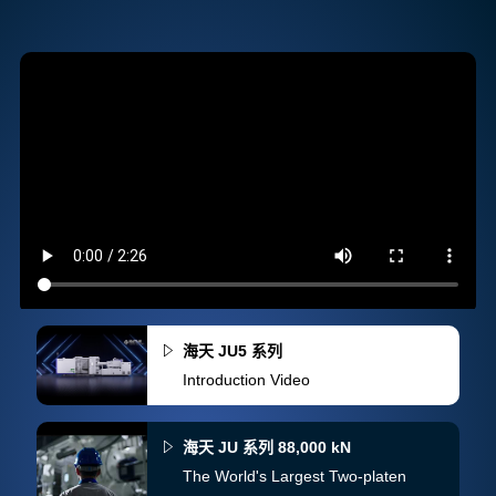
海天 JU5 系列
Introduction Video
海天 JU 系列 88,000 kN
The World's Largest Two-platen