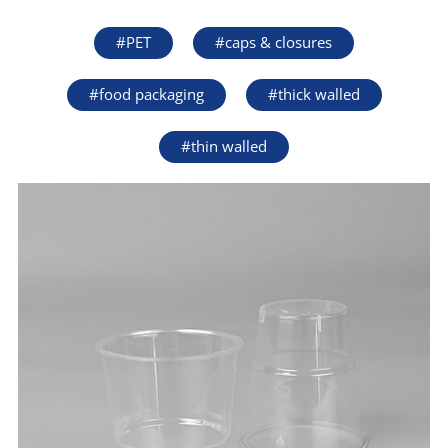
#PET
#caps & closures
#food packaging
#thick walled
#thin walled