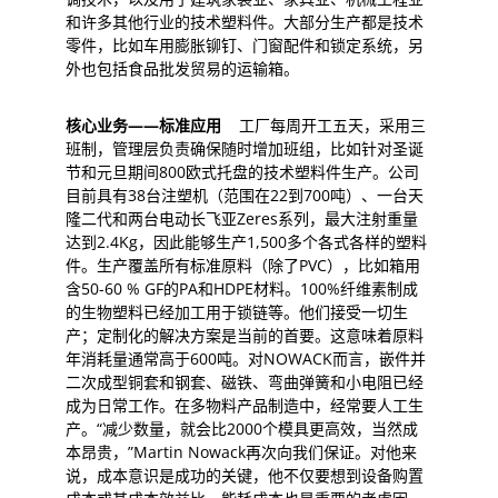
和许多其他行业的技术塑料件。大部分生产都是技术
零件，比如车用膨胀铆钉、门窗配件和锁定系统，另
外也包括食品批发贸易的运输箱。
核心
业务
——
标准应用
工厂每周开工五天，采用三
班制，管理层负责确保随时增加班组，比如针对圣诞
节和元旦期间800欧式托盘的技术塑料件生产。公司
目前具有38台注塑机（范围在22到700吨）、一台天
隆二代和两台电动长飞亚Zeres系列，最大注射重量
达到2.4Kg，因此能够生产1,500多个各式各样的塑料
件。生产覆盖所有标准原料（除了PVC），比如箱用
含50-60 % GF的PA和HDPE材料。100%纤维素制成
的生物塑料已经加工用于锁链等。他们接受一切生
产；定制化的解决方案是当前的首要。这意味着原料
年消耗量通常高于600吨。对NOWACK而言，嵌件并
二次成型铜套和钢套、磁铁、弯曲弹簧和小电阻已经
成为日常工作。在多物料产品制造中，经常要人工生
产。“减少数量，就会比2000个模具更高效，当然成
本昂贵，”Martin Nowack再次向我们保证。对他来
说，成本意识是成功的关键，他不仅要想到设备购置