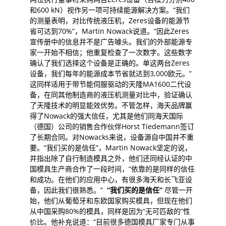
和600 kN）视作另一项可持续能源解决方案。“我们
的测量表明，对比传统液压机，Zeres设备的能源节
省可达到70%”，Martin Nowack说道。“因此Zeres
宣传册中的信息并不是广告噱头。我们的外部能源专
家一开始不相信；他重复检查了一次数字。这些数字
确认了我们选择这个设备是正确的。单这两台Zeres
设备，我们每年的能源成本节省就达到3,000欧元。”
这同样适用于带节能伺服驱动的天隆MA1600二代设
备，在同其他制造商的液压机测量对比中，验证确认
了天隆技术的明显能效优势。不管怎样，海天品牌赢
得了Nowack的强大信任，尤其是他们同海天国际
（德国）公司的销售合作伙伴Horst Tiedemann签订
了长期合同。对Nowacks来说，设备源自中国并不重
要。“我们买的是信任”，Martin Nowack坚定的说，
并指出除了自行制造模具之外，他们还同经认证的中
国模具生产商合作了一段时间，“依靠的是同样的信任
和成功。在他们的应用中心，有很多海天和长飞亚设
备，因此我们很熟悉。”
“
我
们买的是信任
”
尽管一开
始，他们从葡萄牙和东欧国家购买模具，但现在他们
从中国采购80%的模具，同样是因为“无可匹敌的”性
价比。他补充说道：“目前很多德国模具厂家专门从事