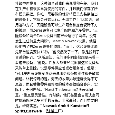
升级中国模具。这种组合对我们来说堪称完美。我们
在生产中有很多重复使用的零件，并且我们保存了所
有模具数据。你唯一需要做的就是将模具安装到恰当
的设备上，它就会开始运行。无缝工作！”比如说，采
用这种方式，天隆设备可以生产阳台和露台瓷砖下方
的镀层，而Zeres设备可以生产配件和汽车零件。“天
隆设备和两台Zeres设备目前已经运行了两年，没有
发生过任何重大问题”，Martin Nowack说道，他轻
轻地拍了拍Zeres设备的顶部。“而且，这台设备比原
先那台速度要快12秒。”他突然笑了一下，像是找到了
合适的用词。“众所周知，我们许多同事都想要来看一
看这些设备，”他说。许多人都曾经试图将这些设备从
采购单上删除，说是零件供应差或者服务差，但是：
“对几乎所有设备制造商来说服务和替换零件都是敏感
问题。让我惊讶的是，海天的故障排除速度快得不可
思议，而且替换零件和修理的成本都很贴合客户。实
际上，无可匹敌。”Horst Tiedemann点头表示同
意。“重点是灵活性。有时候，他们甚至会自发决定同
时帮助修理竞争对手的设备。非常高效，而且重要的
是，经济实惠。”
Nowack GmbH Kunststoff-
Spritzgusswerk （注塑工厂）