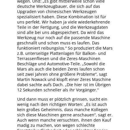
wegen. Und: „Es gibt mittlerweile schon viele
deutsche Werkzeugbauer, die sich auf das
Upgraden von chinesischen Werkzeugen
spezialisiert haben. Diese Kombination ist für
uns perfekt. Wir haben ja viele wiederkehrende
Teile in der Fertigung, und die Werkzeugdaten
sind alle bei uns abgespeichert. Da wird das
Werkzeug nur noch auf die passende Maschine
geschnallt und schon muss es laufen. Das
funktioniert reibungslos.“ So produziert die Mars
z.B. unterseitige Plattenlagen für Balkon- und
Terrassenfliesen und die Zeres-Maschinen
Beschläge und Automotive-Teile. „Sowohl die
Mars als auch die beiden Zeres laufen schon
seit zwei Jahren ohne größere Probleme“, sagt
Martin Nowack und klopft einer Zeres Maschine
dabei sachte aufs Dach. „Die hier ist im Übrigen
12 Sekunden schneller als ihr Vorgänger.“
Und dann muss er plötzlich grinsen, sucht ein
wenig nach den richtigen Worten: „Es ist auch
kein großes Geheimnis, dass manche Kollegen
sich diese Maschinen gerne anschauen“, sagt er.
Auch wenn manche versuchten, ihnen den Kauf
madig zu machen, von wegen schlechte