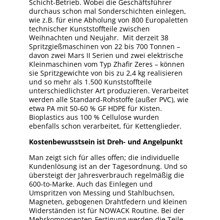
Schicht-Betrieb. Wobei die Geschäftsführer
durchaus schon mal Sonderschichten einlegen,
wie z.B. für eine Abholung von 800 Europaletten
technischer Kunststoffteile zwischen
Weihnachten und Neujahr. Mit derzeit 38
Spritzgießmaschinen von 22 bis 700 Tonnen –
davon zwei Mars II Serien und zwei elektrische
Kleinmaschinen vom Typ Zhafir Zeres – können
sie Spritzgewichte von bis zu 2,4 kg realisieren
und so mehr als 1.500 Kunststoffteile
unterschiedlichster Art produzieren. Verarbeitet
werden alle Standard-Rohstoffe (außer PVC), wie
etwa PA mit 50-60 % GF HDPE für Kisten.
Bioplastics aus 100 % Cellulose wurden
ebenfalls schon verarbeitet, für Kettenglieder.
Kostenbewusstsein ist Dreh- und Angelpunkt
Man zeigt sich für alles offen; die individuelle
Kundenlösung ist an der Tagesordnung. Und so
übersteigt der Jahresverbrauch regelmäßig die
600-to-Marke. Auch das Einlegen und
Umspritzen von Messing und Stahlbuchsen,
Magneten, gebogenen Drahtfedern und kleinen
Widerständen ist für NOWACK Routine. Bei der
Mehrkomponenten-Fertigung werden die Teile