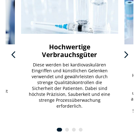
Hochwertige
Verbrauchsgüter
Diese werden bei kardiovaskulären
Eingriffen und künstlichen Gelenken
d
Kos
verwendet und gewährleisten durch
ür
g
strenge Qualitätskontrollen die
w
Sicherheit der Patienten. Dabei sind
keit
und
höchste Präzision, Sauberkeit und eine
d
aus
strenge Prozessüberwachung
erforderlich.
Sch